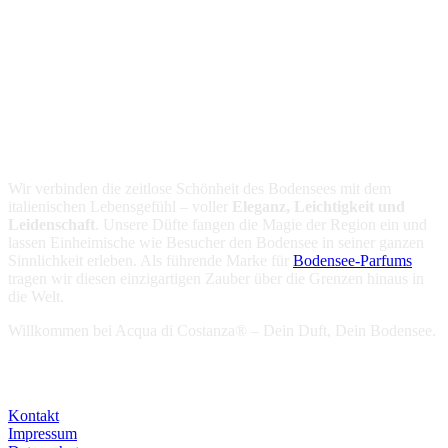
Unsere Vision
Wir verbinden die zeitlose Schönheit des Bodensees mit dem
italienischen Lebensgefühl – voller
Eleganz, Leichtigkeit und
Leidenschaft
. Unsere Düfte fangen die Magie der Region ein und
lassen Einheimische wie Besucher den Bodensee in seiner ganzen
Sinnlichkeit erleben. Als führende Marke für
Bodensee-Parfums
tragen wir diesen einzigartigen Zauber über die Grenzen hinaus in
die Welt.
Willkommen bei Acqua di Costanza® – Dein Duft, Dein Bodensee.
Aktuelles
Kontakt
Impressum