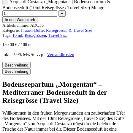
Acqua di Costanza „Morgentau“ | Bodenseeparfum &
Bodenseeduft (10ml Reisegrösse / Travel Size) Menge
In den Warenkorb
Artikelnummer:
ADCT6
Kategorie:
Frauen-Düfte
,
Reisegrössen & Travel Size
Tags:
10 ml
,
Reisegrössen
,
Travel Size
150,00
€
/
100
ml
inkl. 19 % MwSt.
zzgl.
Versandkosten
Beschreibung
Beschreibung
Bodenseeparfum „Morgentau“ –
Mediterraner Bodenseeduft in der
Reisegrösse (Travel Size)
Willkommen in den frühen Morgenstunden am zauberhaften Ufer
des Bodensees. Mit der 10ml Reisegrösse (Travel Size) des Dufts
„Morgentau“ von Acqua di Costanza trägst du die belebende
Frische der Natur immer bei dir. Dieser Bodenseeduft ist eine