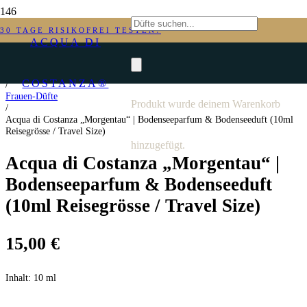
30 TAGE RISIKOFREI TESTEN!
ACQUA DI
Start
COSTANZA®
/
Frauen-Düfte
Produkt
wurde deinem Warenkorb
/
Acqua di Costanza „Morgentau“ | Bodenseeparfum & Bodenseeduft (10ml
Reisegrösse / Travel Size)
hinzugefügt.
Acqua di Costanza „Morgentau“ |
Bodenseeparfum & Bodenseeduft
(10ml Reisegrösse / Travel Size)
15,00
€
Inhalt:
10 ml