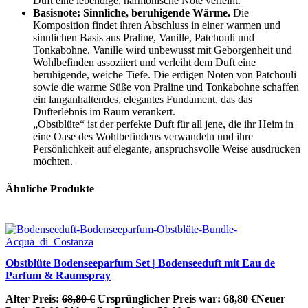
Duft eine lebendige, harmonische Note verleiht.
Basisnote: Sinnliche, beruhigende Wärme.
Die
Komposition findet ihren Abschluss in einer warmen und
sinnlichen Basis aus Praline, Vanille, Patchouli und
Tonkabohne. Vanille wird unbewusst mit Geborgenheit und
Wohlbefinden assoziiert
und verleiht dem Duft eine
beruhigende, weiche Tiefe. Die erdigen Noten von Patchouli
sowie die warme Süße von Praline und Tonkabohne schaffen
ein langanhaltendes, elegantes Fundament, das das
Dufterlebnis im Raum verankert.
„Obstblüte“ ist der perfekte Duft für all jene, die ihr Heim in
eine Oase des Wohlbefindens verwandeln und ihre
Persönlichkeit auf elegante, anspruchsvolle Weise ausdrücken
möchten.
Ähnliche Produkte
Obstblüte Bodenseeparfum Set | Bodenseeduft mit Eau de
Parfum & Raumspray
Alter Preis:
68,80
€
Ursprünglicher Preis war: 68,80 €
Neuer