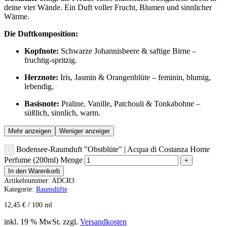
deine vier Wände. Ein Duft voller Frucht, Blumen und sinnlicher
Wärme.
Die Duftkomposition:
Kopfnote:
Schwarze Johannisbeere & saftige Birne –
fruchtig-spritzig.
Herznote:
Iris, Jasmin & Orangenblüte – feminin, blumig,
lebendig.
Basisnote:
Praline, Vanille, Patchouli & Tonkabohne –
süßlich, sinnlich, warm.
Mehr anzeigen
Weniger anzeiger
Bodensee-Raumduft "Obstblüte" | Acqua di Costanza Home
Perfume (200ml) Menge
In den Warenkorb
Artikelnummer:
ADCR3
Kategorie:
Raumdüfte
12,45
€
/
100
ml
inkl. 19 % MwSt.
zzgl.
Versandkosten