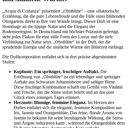
„Acqua di Costanza“ präsentiert „Obstblüte“ – eine olfaktorische
Erzählung, die die pure Lebensfreude und die Fülle eines blühenden
Obstgartens direkt in Ihre vier Wände bringt. Dieser Duft ist eine
Hommage an die üppige Natur und die Eleganz der
Bodenseeregion. In Deutschland mit höchster Präzision gefertigt,
steht jedes Flakon für eine stille Form des Luxus und die tiefe
Verbindung zur Natur setzt.
„Obstblüte“ ist der Duft, der die
sprudelnde Energie und die sinnliche Wärme der Blütezeit einfängt.
Die Duftkomposition entfaltet sich in drei präzise abgestimmten
Stufen:
Kopfnote: Ein spritziger, fruchtiger Auftakt.
Die
Eröffnung von „Obstblüte“ ist ein lebendiger und spritziger
Auftakt aus Schwarzer Johannisbeere und saftiger Birne.
Diese fruchtige Kombination schafft ein Gefühl von Vitalität
und Frische, das die Sinne sofort belebt und an das pure
Glück eines sonnigen Tages erinnert.
Herznote: Blumige, feminine Eleganz.
Im Herzen des
Duftes entfaltet sich die elegante, feminine Komposition aus
Iris, Jasmin und Orangenblüte. Das feine, florale Aroma von
Jasmin ist bekannt für seine beruhigende Wirkung, die Stress
und Ängste reduzieren kann
, während die Orangenblüte dem