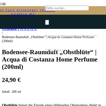
ANGEBOT!
30 TAGE RISIKOFREI TESTEN!
ACQUA DI
Start
/
COSTANZA®
Raumdüfte
/
Produkt
wurde deinem Warenkorb
Bodensee-Raumduft „Obstblüte“ | Acqua di Costanza Home Perfume
(200ml)
hinzugefügt.
Bodensee-Raumduft „Obstblüte“ |
Acqua di Costanza Home Perfume
(200ml)
24,90
€
Inhalt:
200 ml
Obstblüte
bringt die Freude eines blühenden Obstgartens direkt in