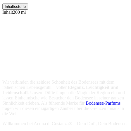
Inhaltsstoffe
Inhalt
200 ml
Unsere Vision
Wir verbinden die zeitlose Schönheit des Bodensees mit dem
italienischen Lebensgefühl – voller
Eleganz, Leichtigkeit und
Leidenschaft
. Unsere Düfte fangen die Magie der Region ein und
lassen Einheimische wie Besucher den Bodensee in seiner ganzen
Sinnlichkeit erleben. Als führende Marke für
Bodensee-Parfums
tragen wir diesen einzigartigen Zauber über die Grenzen hinaus in
die Welt.
Willkommen bei Acqua di Costanza® – Dein Duft, Dein Bodensee.