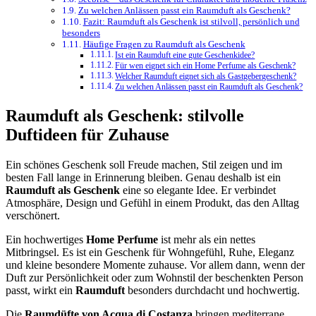
Zu welchen Anlässen passt ein Raumduft als Geschenk?
Fazit: Raumduft als Geschenk ist stilvoll, persönlich und
besonders
Häufige Fragen zu Raumduft als Geschenk
Ist ein Raumduft eine gute Geschenkidee?
Für wen eignet sich ein Home Perfume als Geschenk?
Welcher Raumduft eignet sich als Gastgebergeschenk?
Zu welchen Anlässen passt ein Raumduft als Geschenk?
Raumduft als Geschenk: stilvolle
Duftideen für Zuhause
Ein schönes Geschenk soll Freude machen, Stil zeigen und im
besten Fall lange in Erinnerung bleiben. Genau deshalb ist ein
Raumduft als Geschenk
eine so elegante Idee. Er verbindet
Atmosphäre, Design und Gefühl in einem Produkt, das den Alltag
verschönert.
Ein hochwertiges
Home Perfume
ist mehr als ein nettes
Mitbringsel. Es ist ein Geschenk für Wohngefühl, Ruhe, Eleganz
und kleine besondere Momente zuhause. Vor allem dann, wenn der
Duft zur Persönlichkeit oder zum Wohnstil der beschenkten Person
passt, wirkt ein
Raumduft
besonders durchdacht und hochwertig.
Die
Raumdüfte von Acqua di Costanza
bringen mediterrane