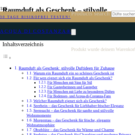
Raumduft als Geschenk – stilvolle
Products search
Duftideen für Zuhause
30 TAGE RISIKOFREI TESTEN!
ACQUA DI COSTANZA®
Inhaltsverzeichnis
Produkt
wurde deinem Warenkorb
Raumduft als Geschenk: stilvolle Duftideen für Zuhause
Warum ein Raumduft ein so schönes Geschenk ist
Für wen eignet sich ein Raumduft als Geschenk?
Für Menschen mit Sinn für Stil
Für Gastgeberinnen und Gastgeber
Für Menschen mit Liebe zu besonderen Düften
Für Bodensee- und Acqua-di-Costanza-Fans
Welcher Raumduft eignet sich als Geschenk?
Seerhein – das Geschenk für Liebhaber frischer Eleganz
Seensucht – das Geschenk für sanfte und stilvolle
Wohnmomente
Morgentau – das Geschenk für frische, elegante
Wohnatmosphäre
Obstblüte – das Geschenk für Wärme und Charme
Seebrise – das Geschenk für Charakter und moderne Präsenz