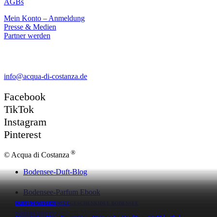
AGBs
Mein Konto – Anmeldung
Presse & Medien
Partner werden
Kontakt
info@acqua-di-costanza.de
Facebook
TikTok
Instagram
Pinterest
®
© Acqua di Costanza
Bodensee-Duft-Blog
Bodensee-Parfum Ebook
DUFT VOM BODENSEE
DUFT VOM BODENSEE
DUFT VOM BODENSEE
PARFUM WISSEN
PARFUM WISSEN
GESCHENKIDEE BODENSEE
Bodensee-Parfum Magazin
DUFT VOM BODENSEE
DUFT VOM BODENSEE
DUFT VOM BODENSEE
PARFUM WISSEN
PARFUM WISSEN